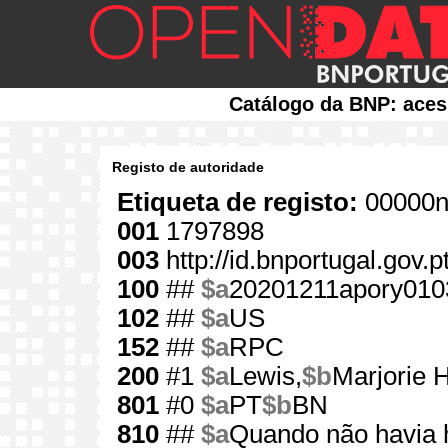
Catálogo da BNP: aces
Registo de autoridade
Etiqueta de registo:
00000n
001
1797898
003
http://id.bnportugal.gov.
100
##
$a
20201211apory010
102
##
$a
US
152
##
$a
RPC
200
#1
$a
Lewis,
$b
Marjorie H
801
#0
$a
PT
$b
BN
810
##
$a
Quando não havia