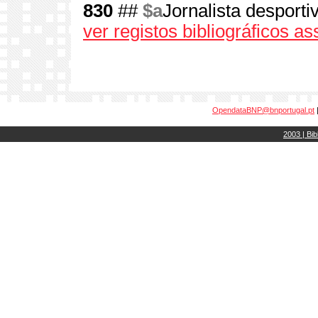
830
##
$a
Jornalista desporti
ver registos bibliográficos a
OpendataBNP@bnportugal.pt
2003 | Bib