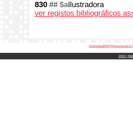
830
##
$a
Ilustradora
ver registos bibliográficos a
OpendataBNP@bnportugal.pt
2003 | Bib