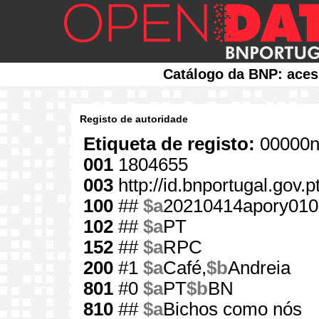
Catálogo da BNP: aces
Registo de autoridade
Etiqueta de registo:
00000n
001
1804655
003
http://id.bnportugal.gov.
100
##
$a
20210414apory010
102
##
$a
PT
152
##
$a
RPC
200
#1
$a
Café,
$b
Andreia
801
#0
$a
PT
$b
BN
810
##
$a
Bichos como nós