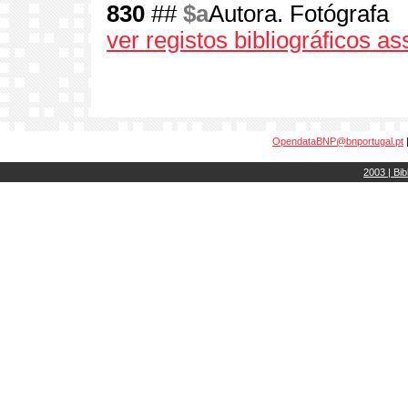
830
##
$a
Autora. Fotógrafa
ver registos bibliográficos a
OpendataBNP@bnportugal.pt
2003 | Bib