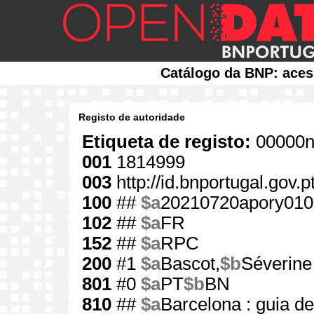
Catálogo da BNP: aces
Registo de autoridade
Etiqueta de registo:
00000n
001
1814999
003
http://id.bnportugal.gov.
100
##
$a
20210720apory010
102
##
$a
FR
152
##
$a
RPC
200
#1
$a
Bascot,
$b
Séverine
801
#0
$a
PT
$b
BN
810
##
$a
Barcelona : guia de