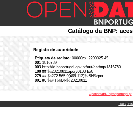
Catálogo da BNP: aces
Registo de autoridade
Etiqueta de registo:
00000nx j2200025 45
001
1816789
003
http://id.bnportugal.gov.pt/aut/catbnp/1816789
100
##
$a
20210811apory0103 ba0
279
##
$a
272-565-9(469.112)
$v
BN
$z
por
801
#0
$a
PT
$b
BN
$c
20210811
OpendataBNP@bnportugal.pt
2003 | Bib