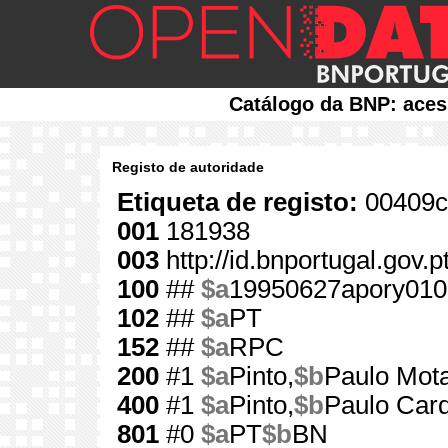
Catálogo da BNP: aces
Registo de autoridade
Etiqueta de registo:
00409c
001
181938
003
http://id.bnportugal.gov.
100
##
$a
19950627apory010
102
##
$a
PT
152
##
$a
RPC
200
#1
$a
Pinto,
$b
Paulo Mota
400
#1
$a
Pinto,
$b
Paulo Car
801
#0
$a
PT
$b
BN