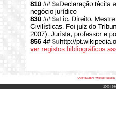
810
##
$a
Declaração tácita 
negócio jurídico
830
##
$a
Lic. Direito. Mestre
Civilísticas. Foi juiz do Trib
2007). Jurista, professor e po
856
4#
$u
http://pt.wikipedia
ver registos bibliográficos a
OpendataBNP@bnportugal.pt
2003 | Bib