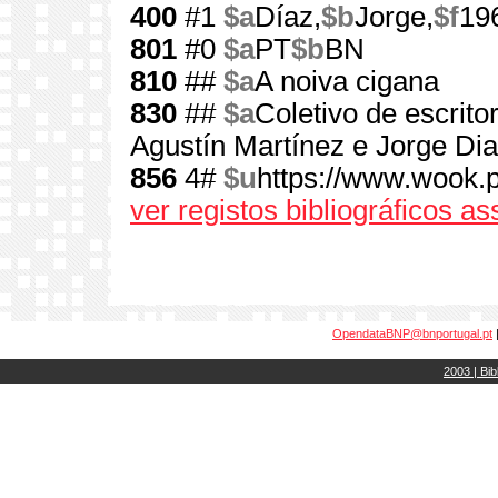
400
#1
$a
Díaz,
$b
Jorge,
$f
19
801
#0
$a
PT
$b
BN
810
##
$a
A noiva cigana
830
##
$a
Coletivo de escrito
Agustín Martínez e Jorge Di
856
4#
$u
https://www.wook.
ver registos bibliográficos a
OpendataBNP@bnportugal.pt
2003 | Bib