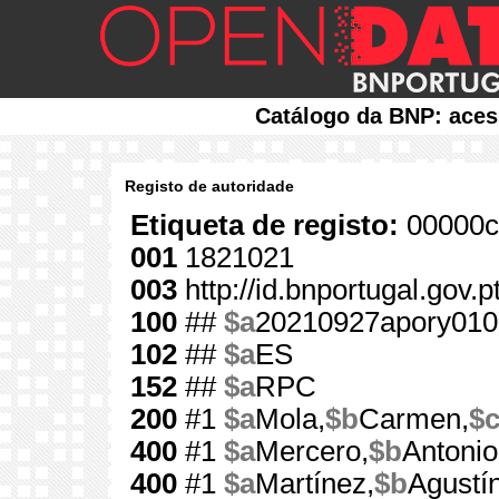
Catálogo da BNP: aces
Registo de autoridade
Etiqueta de registo:
00000c
001
1821021
003
http://id.bnportugal.gov.
100
##
$a
20210927apory010
102
##
$a
ES
152
##
$a
RPC
200
#1
$a
Mola,
$b
Carmen,
$
400
#1
$a
Mercero,
$b
Antonio
400
#1
$a
Martínez,
$b
Agustín