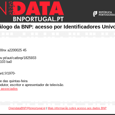
álogo da BNP: acesso por Identificadores Unív
0nx a2200025 45
gov.pt/aut/catbnp/1825933
103 ba0
rd,
$f
1970-
e das quintas-feira
dutor, escritor e apresentador de televisão.
os associados
OpendataBNP@bnportugal.pt
|
Mais informação sobre acesso aos dados BNP