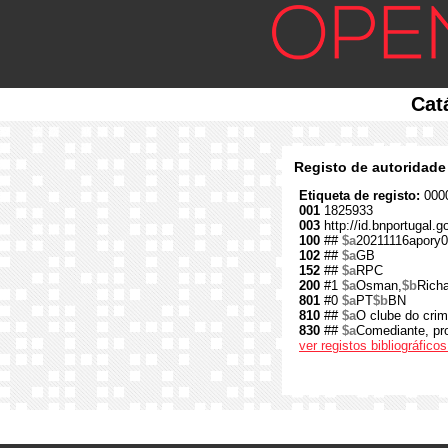
Cat
Registo de autoridade
Etiqueta de registo:
0000
001
1825933
003
http://id.bnportugal.
100
##
$a
20211116apory0
102
##
$a
GB
152
##
$a
RPC
200
#1
$a
Osman,
$b
Richa
801
#0
$a
PT
$b
BN
810
##
$a
O clube do crim
830
##
$a
Comediante, pro
ver registos bibliográfic