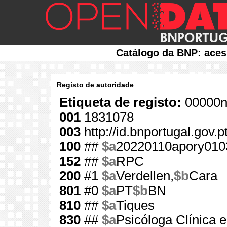
Catálogo da BNP: aces
Registo de autoridade
Etiqueta de registo:
00000n
001
1831078
003
http://id.bnportugal.gov.
100
##
$a
20220110apory010
152
##
$a
RPC
200
#1
$a
Verdellen,
$b
Cara
801
#0
$a
PT
$b
BN
810
##
$a
Tiques
830
##
$a
Psicóloga Clínica e