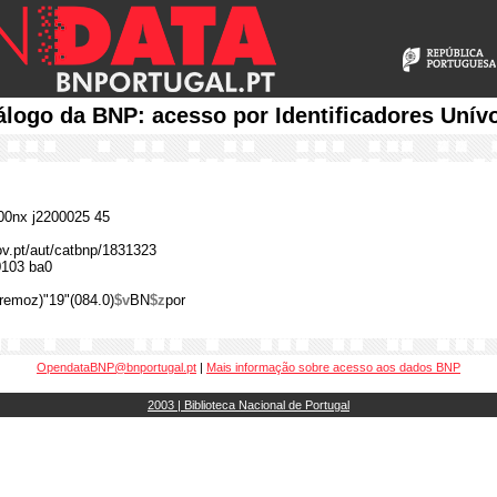
álogo da BNP: acesso por Identificadores Unív
0nx j2200025 45
gov.pt/aut/catbnp/1831323
0103 ba0
remoz)"19"(084.0)
$v
BN
$z
por
OpendataBNP@bnportugal.pt
|
Mais informação sobre acesso aos dados BNP
2003 | Biblioteca Nacional de Portugal