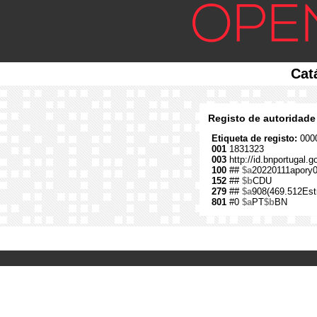
Cat
Registo de autoridade
Etiqueta de registo:
0000
001
1831323
003
http://id.bnportugal.
100
##
$a
20220111apory
152
##
$b
CDU
279
##
$a
908(469.512Est
801
#0
$a
PT
$b
BN