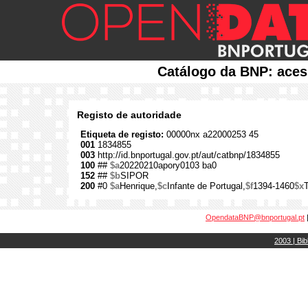
Catálogo da BNP: aces
Registo de autoridade
Etiqueta de registo:
00000nx a22000253 45
001
1834855
003
http://id.bnportugal.gov.pt/aut/catbnp/1834855
100
##
$a
20220210apory0103 ba0
152
##
$b
SIPOR
200
#0
$a
Henrique,
$c
Infante de Portugal,
$f
1394-1460
$x
OpendataBNP@bnportugal.pt
2003 | Bib