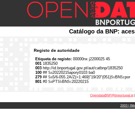
Catálogo da BNP: aces
Registo de autoridade
Etiqueta de registo:
00000nx j2200025 45
001
1835250
003
http://id.bnportugal.gov.pt/aut/catbnp/1835250
100
##
$a
20220215apory0103 ba0
279
##
$a
5/6-055.2A/Z(=1:469)"19/20"(051)
$v
BN
$z
por
801
#0
$a
PT
$b
BN
$c
20220215
OpendataBNP@bnportugal.pt
2003 | Bib