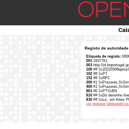
Cat
Registo de autoridade
Etiqueta de registo:
0000
001
1837761
003
http://id.bnportugal.
100
##
$a
20220308apory
102
##
$a
PT
152
##
$a
RPC
200
#1
$a
Prazeres,
$b
Sim
400
#1
$a
Prazeres,
$b
Sim
801
#0
$a
PT
$b
BN
810
##
$a
Do desenho line
830
##
$a
Lic. em Artes P
ver registos bibliográfic