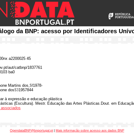
álogo da BNP: acesso por Identificadores Unív
0nx a2200025 45
gov.pt/aut/catbnp/1837761
0103 ba0
one Martins dos,
$f
1978-
one dos
$3
1957844
ar à expressão e educação plástica
lásticas (Escultura). Mestr. Educação das Artes Plásticas.Dout. em Educaçã
os associados
OpendataBNP@bnportugal.pt
|
Mais informação sobre acesso aos dados BNP