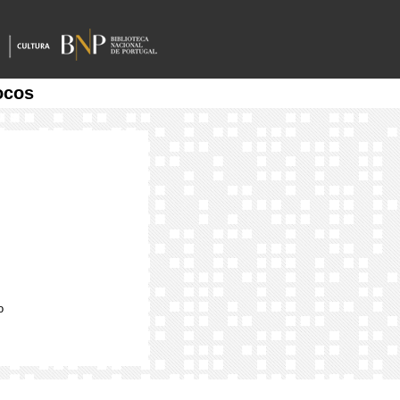
ocos
o