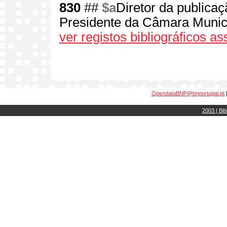
830
##
$a
Diretor da publica
Presidente da Câmara Munic
ver registos bibliográficos a
OpendataBNP@bnportugal.pt
2003 | Bib