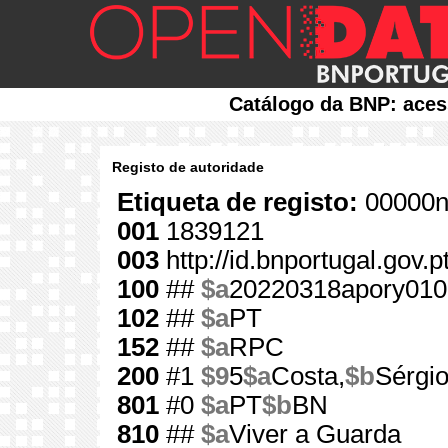
Catálogo da BNP: aces
Registo de autoridade
Etiqueta de registo:
00000n
001
1839121
003
http://id.bnportugal.gov.
100
##
$a
20220318apory010
102
##
$a
PT
152
##
$a
RPC
200
#1
$9
5
$a
Costa,
$b
Sérgi
801
#0
$a
PT
$b
BN
810
##
$a
Viver a Guarda