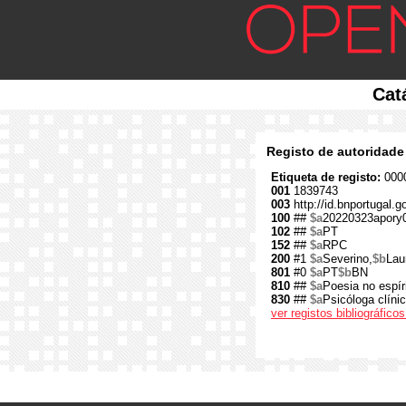
Cat
Registo de autoridade
Etiqueta de registo:
0000
001
1839743
003
http://id.bnportugal.
100
##
$a
20220323apory
102
##
$a
PT
152
##
$a
RPC
200
#1
$a
Severino,
$b
Lau
801
#0
$a
PT
$b
BN
810
##
$a
Poesia no espír
830
##
$a
Psicóloga clíni
ver registos bibliográfic