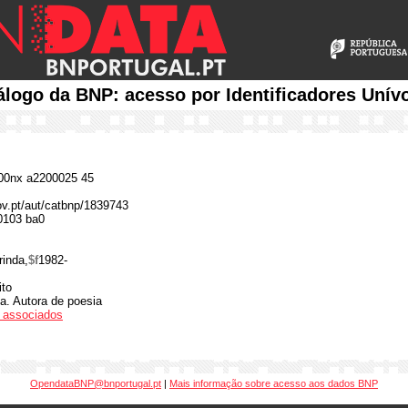
álogo da BNP: acesso por Identificadores Unív
0nx a2200025 45
gov.pt/aut/catbnp/1839743
0103 ba0
rinda,
$f
1982-
ito
ca. Autora de poesia
os associados
OpendataBNP@bnportugal.pt
|
Mais informação sobre acesso aos dados BNP