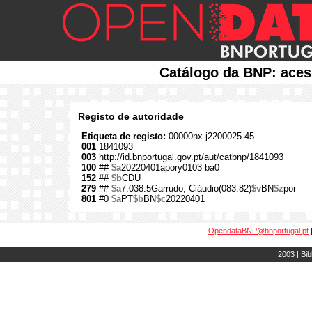
Catálogo da BNP: aces
Registo de autoridade
Etiqueta de registo:
00000nx j2200025 45
001
1841093
003
http://id.bnportugal.gov.pt/aut/catbnp/1841093
100
##
$a
20220401apory0103 ba0
152
##
$b
CDU
279
##
$a
7.038.5Garrudo, Cláudio(083.82)
$v
BN
$z
por
801
#0
$a
PT
$b
BN
$c
20220401
OpendataBNP@bnportugal.pt
2003 | Bib