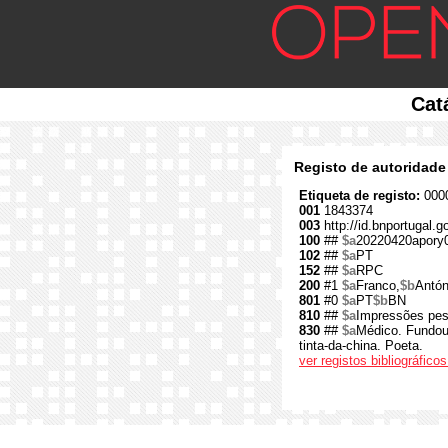
Cat
Registo de autoridade
Etiqueta de registo:
0000
001
1843374
003
http://id.bnportugal.
100
##
$a
20220420apory
102
##
$a
PT
152
##
$a
RPC
200
#1
$a
Franco,
$b
Antón
801
#0
$a
PT
$b
BN
810
##
$a
Impressões pes
830
##
$a
Médico. Fundou 
tinta-da-china. Poeta.
ver registos bibliográfic