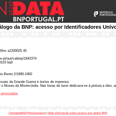
álogo da BNP: acesso por Identificadores Unív
0nx a2200025 45
gov.pt/aut/catbnp/1843374
0103 ba0
io Bento,
$f
1890-1960
soais da Grande Guerra e textos de imprensa
o Museu da Misericórdia. Nas horas de lazer dedicava-se à pintura a óleo, 
os associados
OpendataBNP@bnportugal.pt
|
Mais informação sobre acesso aos dados BNP