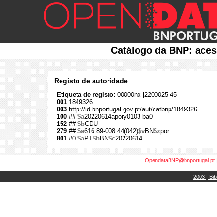
Catálogo da BNP: aces
Registo de autoridade
Etiqueta de registo:
00000nx j2200025 45
001
1849326
003
http://id.bnportugal.gov.pt/aut/catbnp/1849326
100
##
$a
20220614apory0103 ba0
152
##
$b
CDU
279
##
$a
616.89-008.44(042)
$v
BN
$z
por
801
#0
$a
PT
$b
BN
$c
20220614
OpendataBNP@bnportugal.pt
2003 | Bib