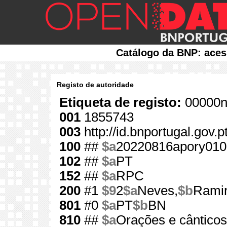
Catálogo da BNP: aces
Registo de autoridade
Etiqueta de registo:
00000n
001
1855743
003
http://id.bnportugal.gov.
100
##
$a
20220816apory010
102
##
$a
PT
152
##
$a
RPC
200
#1
$9
2
$a
Neves,
$b
Rami
801
#0
$a
PT
$b
BN
810
##
$a
Orações e cânticos 