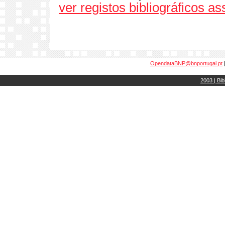
ver registos bibliográficos a
OpendataBNP@bnportugal.pt
2003 | Bib