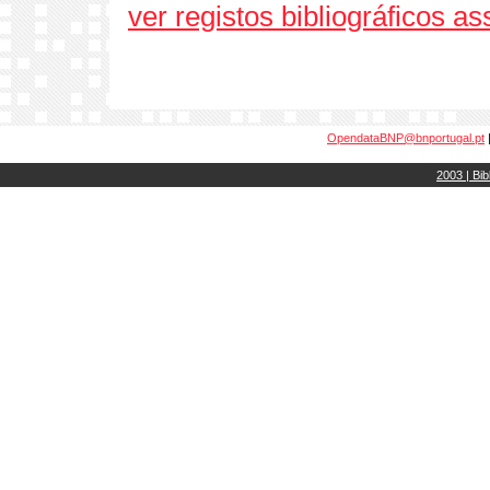
ver registos bibliográficos a
OpendataBNP@bnportugal.pt
2003 | Bib