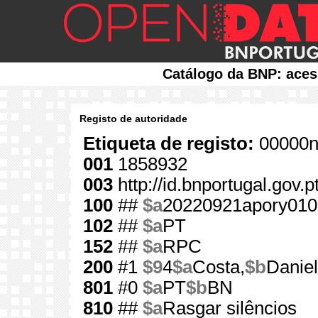
Catálogo da BNP: aces
Registo de autoridade
Etiqueta de registo:
00000n
001
1858932
003
http://id.bnportugal.gov.
100
##
$a
20220921apory010
102
##
$a
PT
152
##
$a
RPC
200
#1
$9
4
$a
Costa,
$b
Danie
801
#0
$a
PT
$b
BN
810
##
$a
Rasgar silêncios