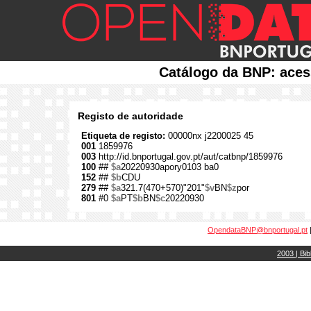
Catálogo da BNP: aces
Registo de autoridade
Etiqueta de registo:
00000nx j2200025 45
001
1859976
003
http://id.bnportugal.gov.pt/aut/catbnp/1859976
100
##
$a
20220930apory0103 ba0
152
##
$b
CDU
279
##
$a
321.7(470+570)"201"
$v
BN
$z
por
801
#0
$a
PT
$b
BN
$c
20220930
OpendataBNP@bnportugal.pt
2003 | Bib