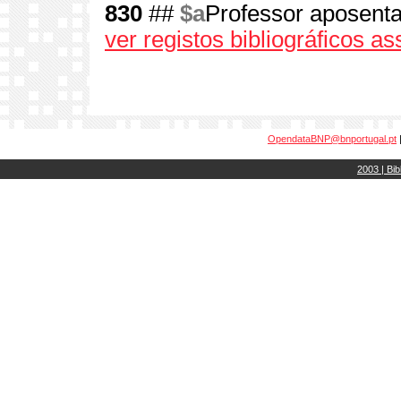
830
##
$a
Professor aposenta
ver registos bibliográficos a
OpendataBNP@bnportugal.pt
2003 | Bib