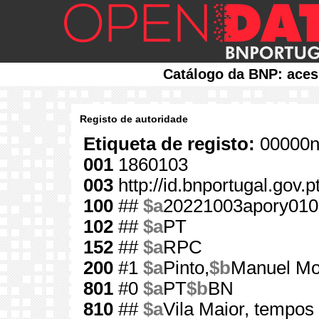
Catálogo da BNP: aces
Registo de autoridade
Etiqueta de registo:
00000n
001
1860103
003
http://id.bnportugal.gov.
100
##
$a
20221003apory010
102
##
$a
PT
152
##
$a
RPC
200
#1
$a
Pinto,
$b
Manuel Mo
801
#0
$a
PT
$b
BN
810
##
$a
Vila Maior, tempo