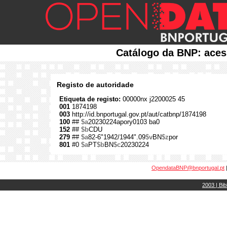
Catálogo da BNP: aces
Registo de autoridade
Etiqueta de registo:
00000nx j2200025 45
001
1874198
003
http://id.bnportugal.gov.pt/aut/catbnp/1874198
100
##
$a
20230224apory0103 ba0
152
##
$b
CDU
279
##
$a
82-6"1942/1944".09
$v
BN
$z
por
801
#0
$a
PT
$b
BN
$c
20230224
OpendataBNP@bnportugal.pt
2003 | Bib