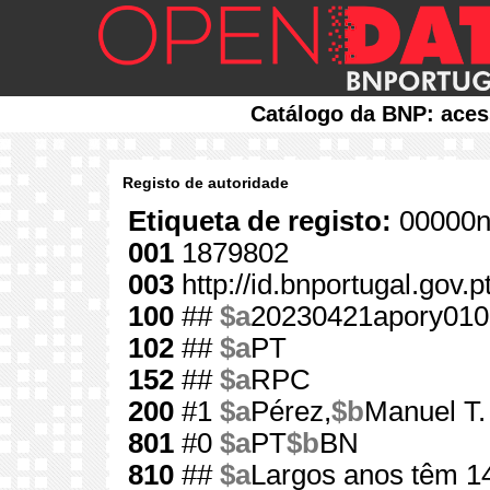
Catálogo da BNP: aces
Registo de autoridade
Etiqueta de registo:
00000n
001
1879802
003
http://id.bnportugal.gov.
100
##
$a
20230421apory010
102
##
$a
PT
152
##
$a
RPC
200
#1
$a
Pérez,
$b
Manuel T.
801
#0
$a
PT
$b
BN
810
##
$a
Largos anos têm 14