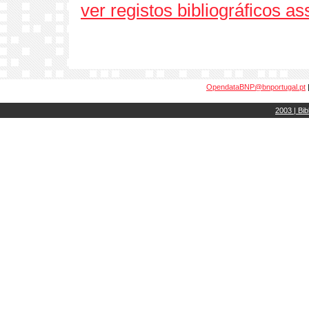
ver registos bibliográficos a
OpendataBNP@bnportugal.pt
2003 | Bib