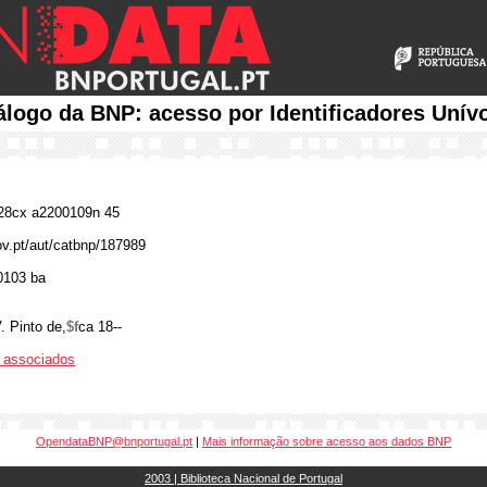
álogo da BNP: acesso por Identificadores Unív
8cx a2200109n 45
gov.pt/aut/catbnp/187989
0103 ba
V. Pinto de,
$f
ca 18--
os associados
OpendataBNP@bnportugal.pt
|
Mais informação sobre acesso aos dados BNP
2003 | Biblioteca Nacional de Portugal