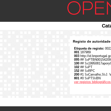
Cat
Registo de autoridade
Etiqueta de registo:
0022
001
187989
003
http://id.bnportugal.
095
##
$a
PTBN00154209
100
##
$a
19950817apory
102
##
$a
PT
152
##
$a
RPC
200
#1
$a
Carvalho,
$b
J. 
801
#0
$a
PT
$b
BN
ver registos bibliográfic