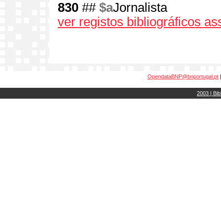
830
##
$a
Jornalista
ver registos bibliográficos a
OpendataBNP@bnportugal.pt
2003 | Bib