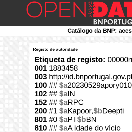
Catálogo da BNP: aces
Registo de autoridade
Etiqueta de registo:
00000n
001
1883458
003
http://id.bnportugal.gov.
100
##
$a
20230529apory010
102
##
$a
IN
152
##
$a
RPC
200
#1
$a
Kapoor,
$b
Deepti
801
#0
$a
PT
$b
BN
810
##
$a
A idade do vício