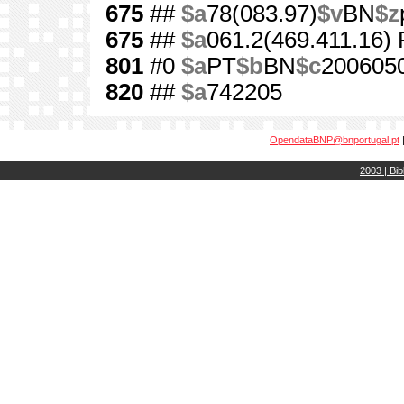
675
##
$a
78(083.97)
$v
BN
$z
675
##
$a
061.2(469.411.16)
801
#0
$a
PT
$b
BN
$c
200605
820
##
$a
742205
OpendataBNP@bnportugal.pt
2003 | Bib