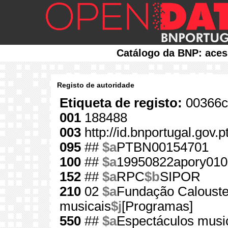
Catálogo da BNP: aces
Registo de autoridade
Etiqueta de registo:
00366c
001
188488
003
http://id.bnportugal.gov.
095
##
$a
PTBN00154701
100
##
$a
19950822apory010
152
##
$a
RPC
$b
SIPOR
210
02
$a
Fundação Calouste
musicais
$j
[Programas]
550
##
$a
Espectáculos musi