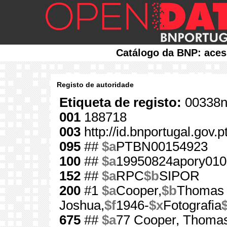
Catálogo da BNP: aces
Registo de autoridade
Etiqueta de registo:
00338n
001
188718
003
http://id.bnportugal.gov.
095
##
$a
PTBN00154923
100
##
$a
19950824apory010
152
##
$a
RPC
$b
SIPOR
200
#1
$a
Cooper,
$b
Thomas
Joshua,
$f
1946-
$x
Fotografia
675
##
$a
77 Cooper, Thomas