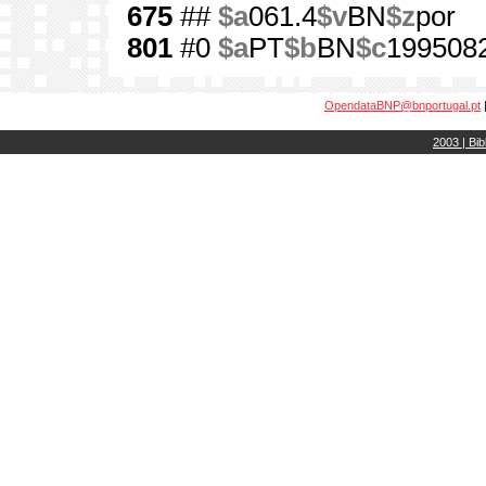
675
##
$a
061.4
$v
BN
$z
por
801
#0
$a
PT
$b
BN
$c
199508
OpendataBNP@bnportugal.pt
2003 | Bib