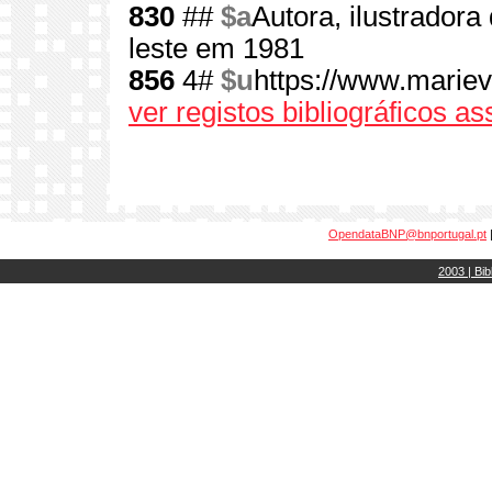
830
##
$a
Autora, ilustradora
leste em 1981
856
4#
$u
https://www.mariev
ver registos bibliográficos a
OpendataBNP@bnportugal.pt
2003 | Bib