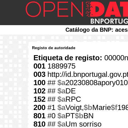
Catálogo da BNP: aces
Registo de autoridade
Etiqueta de registo:
00000n
001
1889975
003
http://id.bnportugal.gov.
100
##
$a
20230808apory010
102
##
$a
DE
152
##
$a
RPC
200
#1
$a
Voigt,
$b
Marie
$f
19
801
#0
$a
PT
$b
BN
810
##
$a
Um sorriso