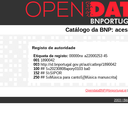
Catálogo da BNP: aces
Registo de autoridade
Etiqueta de registo:
00000nx a22000253 45
001
1890042
003
http://id.bnportugal.gov.pt/aut/catbnp/1890042
100
##
$a
20230808apory0103 ba0
152
##
$b
SIPOR
250
##
$a
Música para canto
$j
[Música manuscrita]
OpendataBNP@bnportugal.pt
2003 | Bib