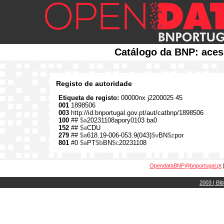
Catálogo da BNP: aces
Registo de autoridade
Etiqueta de registo:
00000nx j2200025 45
001
1898506
003
http://id.bnportugal.gov.pt/aut/catbnp/1898506
100
##
$a
20231108apory0103 ba0
152
##
$a
CDU
279
##
$a
618.19-006-053.9(043)
$v
BN
$z
por
801
#0
$a
PT
$b
BN
$c
20231108
OpendataBNP@bnportugal.pt
2003 | Bib