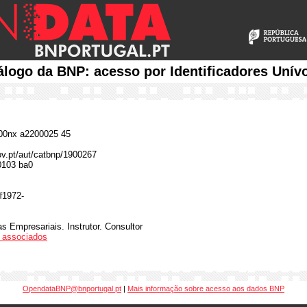
álogo da BNP: acesso por Identificadores Unív
0nx a2200025 45
gov.pt/aut/catbnp/1900267
0103 ba0
f
1972-
s Empresariais. Instrutor. Consultor
os associados
OpendataBNP@bnportugal.pt
|
Mais informação sobre acesso aos dados BNP