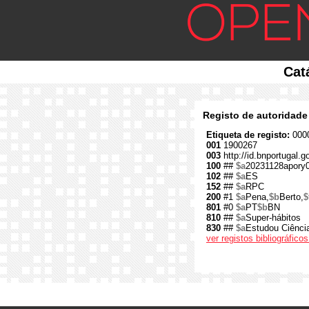
Cat
Registo de autoridade
Etiqueta de registo:
0000
001
1900267
003
http://id.bnportugal.
100
##
$a
20231128apory
102
##
$a
ES
152
##
$a
RPC
200
#1
$a
Pena,
$b
Berto,
$
801
#0
$a
PT
$b
BN
810
##
$a
Super-hábitos
830
##
$a
Estudou Ciência
ver registos bibliográfic