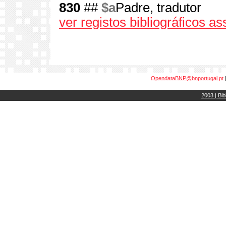
830
##
$a
Padre, tradutor
ver registos bibliográficos a
OpendataBNP@bnportugal.pt
2003 | Bib