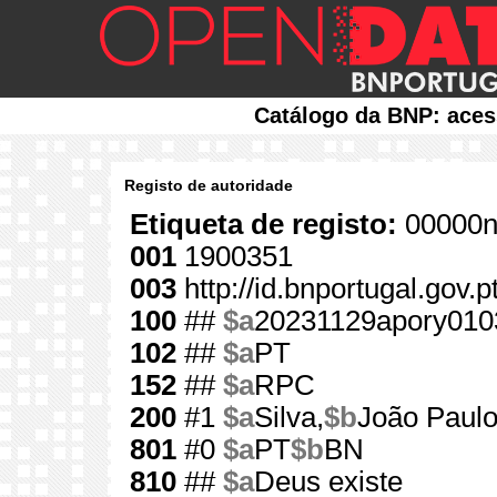
Catálogo da BNP: aces
Registo de autoridade
Etiqueta de registo:
00000n
001
1900351
003
http://id.bnportugal.gov.
100
##
$a
20231129apory010
102
##
$a
PT
152
##
$a
RPC
200
#1
$a
Silva,
$b
João Paulo
801
#0
$a
PT
$b
BN
810
##
$a
Deus existe