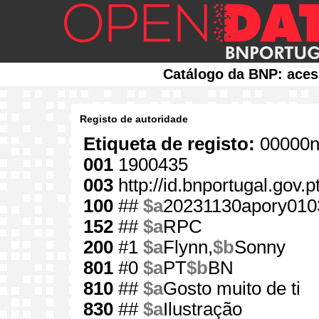
Catálogo da BNP: aces
Registo de autoridade
Etiqueta de registo:
00000n
001
1900435
003
http://id.bnportugal.gov.
100
##
$a
20231130apory010
152
##
$a
RPC
200
#1
$a
Flynn,
$b
Sonny
801
#0
$a
PT
$b
BN
810
##
$a
Gosto muito de ti
830
##
$a
Ilustração