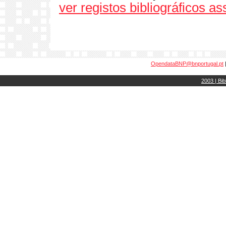
ver registos bibliográficos a
OpendataBNP@bnportugal.pt
2003 | Bib