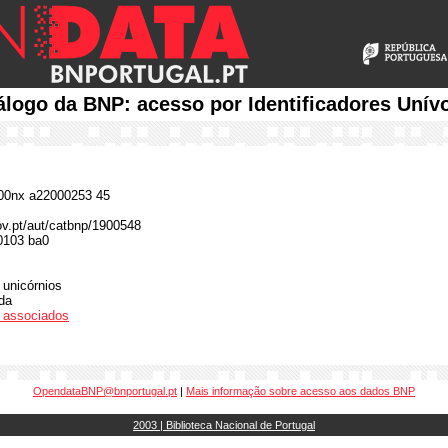
álogo da BNP: acesso por Identificadores Unív
0nx a22000253 45
gov.pt/aut/catbnp/1900548
0103 ba0
 unicórnios
da
os associados
OpendataBNP@bnportugal.pt
|
Mais informação sobre acesso aos dados BNP
2003 | Biblioteca Nacional de Portugal