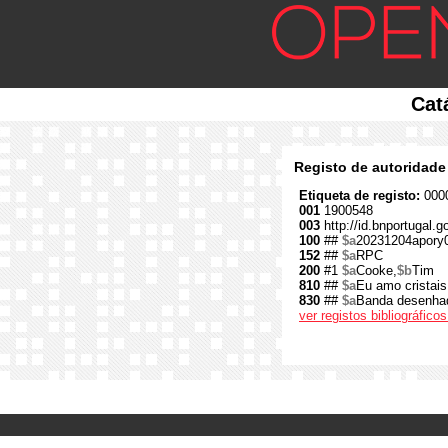
Cat
Registo de autoridade
Etiqueta de registo:
0000
001
1900548
003
http://id.bnportugal.
100
##
$a
20231204apory
152
##
$a
RPC
200
#1
$a
Cooke,
$b
Tim
810
##
$a
Eu amo cristais
830
##
$a
Banda desenha
ver registos bibliográfic