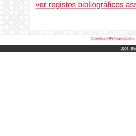
ver registos bibliográficos a
OpendataBNP@bnportugal.pt
2003 | Bib