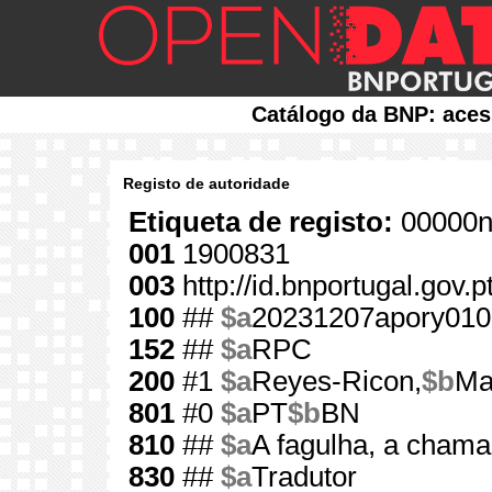
Catálogo da BNP: aces
Registo de autoridade
Etiqueta de registo:
00000n
001
1900831
003
http://id.bnportugal.gov.
100
##
$a
20231207apory010
152
##
$a
RPC
200
#1
$a
Reyes-Ricon,
$b
Ma
801
#0
$a
PT
$b
BN
810
##
$a
A fagulha, a chama
830
##
$a
Tradutor