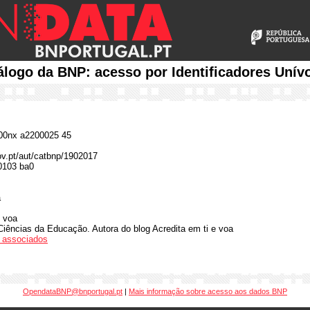
álogo da BNP: acesso por Identificadores Unív
0nx a2200025 45
gov.pt/aut/catbnp/1902017
0103 ba0
a
e voa
iências da Educação. Autora do blog Acredita em ti e voa
os associados
OpendataBNP@bnportugal.pt
|
Mais informação sobre acesso aos dados BNP