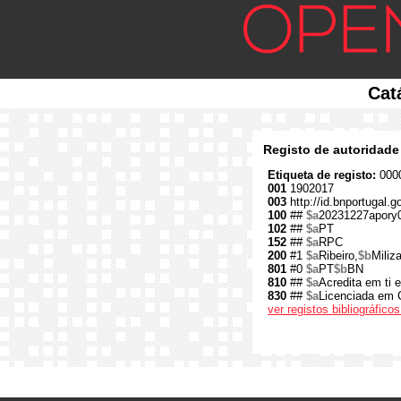
Cat
Registo de autoridade
Etiqueta de registo:
0000
001
1902017
003
http://id.bnportugal.
100
##
$a
20231227apory
102
##
$a
PT
152
##
$a
RPC
200
#1
$a
Ribeiro,
$b
Miliz
801
#0
$a
PT
$b
BN
810
##
$a
Acredita em ti 
830
##
$a
Licenciada em C
ver registos bibliográfic