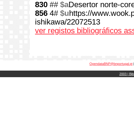
830
##
$a
Desertor norte-cor
856
4#
$u
https://www.wook.pt
ishikawa/22072513
ver registos bibliográficos a
OpendataBNP@bnportugal.pt
2003 | Bib