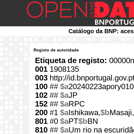
Catálogo da BNP: aces
Registo de autoridade
Etiqueta de registo:
00000n
001
1908135
003
http://id.bnportugal.gov.
100
##
$a
20240223apory010
102
##
$a
JP
152
##
$a
RPC
200
#1
$a
Ishikawa,
$b
Masaji,
801
#0
$a
PT
$b
BN
810
##
$a
Um rio na escuridã