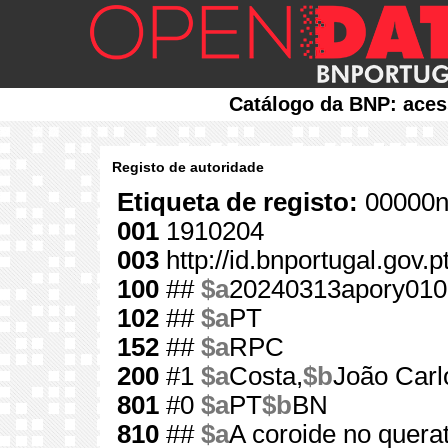
Catálogo da BNP: aces
Registo de autoridade
Etiqueta de registo:
00000n
001
1910204
003
http://id.bnportugal.gov.
100
##
$a
20240313apory010
102
##
$a
PT
152
##
$a
RPC
200
#1
$a
Costa,
$b
João Carl
801
#0
$a
PT
$b
BN
810
##
$a
A coroide no querat