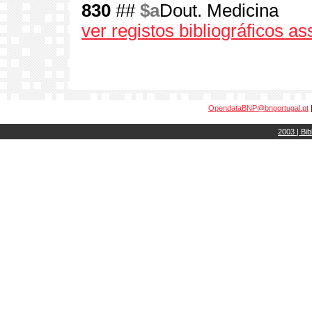
830
##
$a
Dout. Medicina
ver registos bibliográficos a
OpendataBNP@bnportugal.pt
2003 | Bib