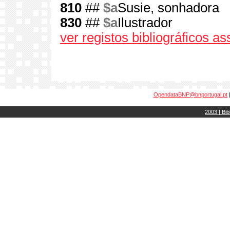
810
##
$a
Susie, sonhadora
830
##
$a
Ilustrador
ver registos bibliográficos a
OpendataBNP@bnportugal.pt
2003 | Bib