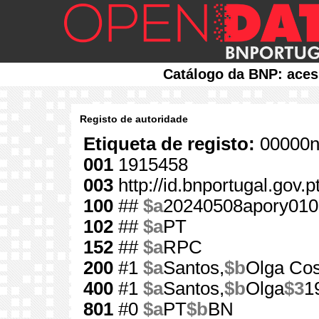
Catálogo da BNP: aces
Registo de autoridade
Etiqueta de registo:
00000n
001
1915458
003
http://id.bnportugal.gov.
100
##
$a
20240508apory010
102
##
$a
PT
152
##
$a
RPC
200
#1
$a
Santos,
$b
Olga Cos
400
#1
$a
Santos,
$b
Olga
$3
1
801
#0
$a
PT
$b
BN