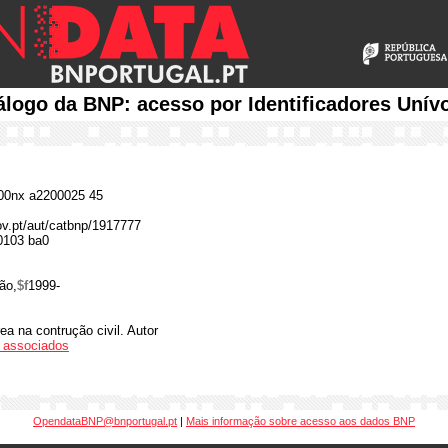
álogo da BNP: acesso por Identificadores Unív
0nx a2200025 45
gov.pt/aut/catbnp/1917777
0103 ba0
ão,
$f
1999-
ea na contrução civil. Autor
os associados
OpendataBNP@bnportugal.pt
|
Mais informação sobre acesso aos dados BNP