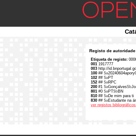
Cat
Registo de autoridade
Etiqueta de registo:
0000
001
1917777
003
http://id.bnportugal.
100
##
$a
20240604apory
102
##
$a
PT
152
##
$a
RPC
200
#1
$a
Gonçalves
$b
Jo
801
#0
$a
PT
$b
BN
810
##
$a
De mim para ti
830
##
$a
Estudante na ár
ver registos bibliográfic