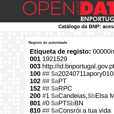
Catálogo da BNP: aces
Registo de autoridade
Etiqueta de registo:
00000n
001
1921529
003
http://id.bnportugal.gov.
100
##
$a
20240711apory010
102
##
$a
PT
152
##
$a
RPC
200
#1
$a
Candeias,
$b
Elsa 
801
#0
$a
PT
$b
BN
810
##
$a
Consrói a tua vida