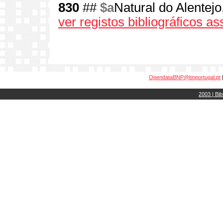
830
##
$a
Natural do Alentejo
ver registos bibliográficos a
OpendataBNP@bnportugal.pt
2003 | Bib