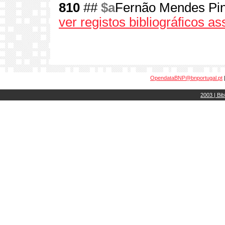
810
##
$a
Fernão Mendes Pint
ver registos bibliográficos a
OpendataBNP@bnportugal.pt
2003 | Bib