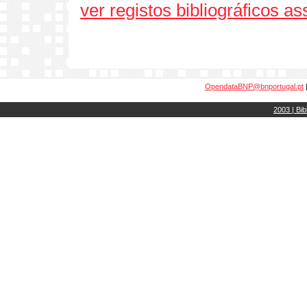
ver registos bibliográficos a
OpendataBNP@bnportugal.pt
2003 | Bib