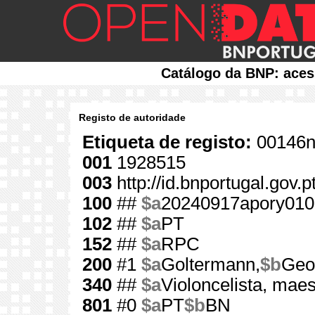
Catálogo da BNP: aces
Registo de autoridade
Etiqueta de registo:
00146n
001
1928515
003
http://id.bnportugal.gov.
100
##
$a
20240917apory010
102
##
$a
PT
152
##
$a
RPC
200
#1
$a
Goltermann,
$b
Geo
340
##
$a
Violoncelista, mae
801
#0
$a
PT
$b
BN