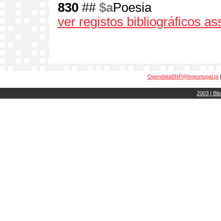
830
##
$a
Poesia
ver registos bibliográficos a
OpendataBNP@bnportugal.pt
2003 | Bib