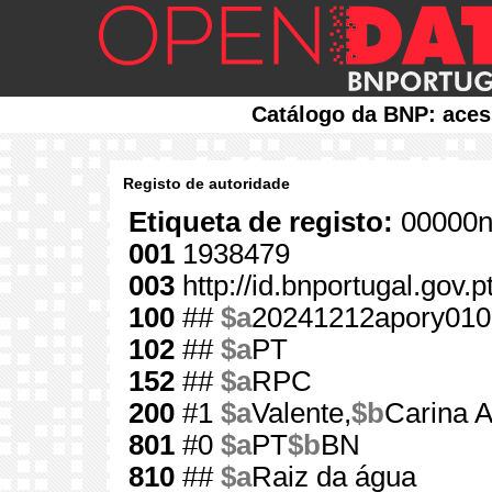
Catálogo da BNP: aces
Registo de autoridade
Etiqueta de registo:
00000n
001
1938479
003
http://id.bnportugal.gov.
100
##
$a
20241212apory010
102
##
$a
PT
152
##
$a
RPC
200
#1
$a
Valente,
$b
Carina 
801
#0
$a
PT
$b
BN
810
##
$a
Raiz da água