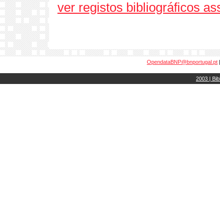
ver registos bibliográficos a
OpendataBNP@bnportugal.pt
2003 | Bib