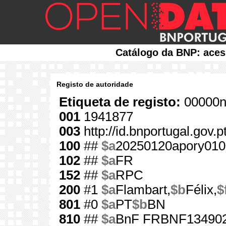
Catálogo da BNP: aces
Registo de autoridade
Etiqueta de registo:
00000n
001
1941877
003
http://id.bnportugal.gov.
100
##
$a
20250120apory010
102
##
$a
FR
152
##
$a
RPC
200
#1
$a
Flambart,
$b
Félix,
$
801
#0
$a
PT
$b
BN
810
##
$a
BnF FRBNF13490