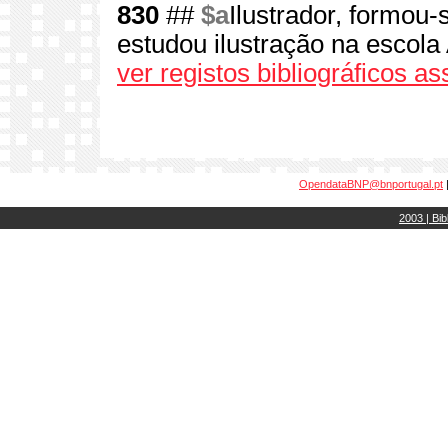
830
##
$a
Ilustrador, formou
estudou ilustração na escola 
ver registos bibliográficos a
OpendataBNP@bnportugal.pt
2003 | Bib