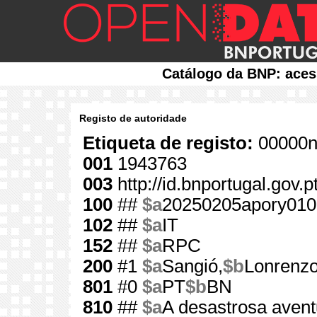
Catálogo da BNP: aces
Registo de autoridade
Etiqueta de registo:
00000n
001
1943763
003
http://id.bnportugal.gov.
100
##
$a
20250205apory010
102
##
$a
IT
152
##
$a
RPC
200
#1
$a
Sangió,
$b
Lonrenz
801
#0
$a
PT
$b
BN
810
##
$a
A desastrosa aven