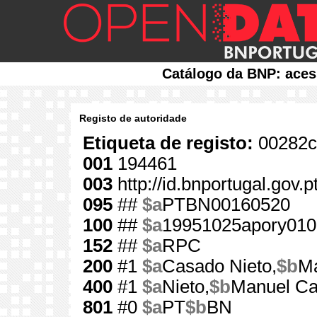
Catálogo da BNP: aces
Registo de autoridade
Etiqueta de registo:
00282c
001
194461
003
http://id.bnportugal.gov.
095
##
$a
PTBN00160520
100
##
$a
19951025apory010
152
##
$a
RPC
200
#1
$a
Casado Nieto,
$b
M
400
#1
$a
Nieto,
$b
Manuel C
801
#0
$a
PT
$b
BN