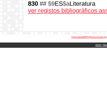
830
##
$9
ES
$a
Literatura
ver registos bibliográficos a
OpendataBNP@bnportugal.pt
2003 | Bib