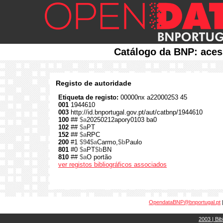
Catálogo da BNP: aces
Registo de autoridade
Etiqueta de registo:
00000nx a22000253 45
001
1944610
003
http://id.bnportugal.gov.pt/aut/catbnp/1944610
100
##
$a
20250212apory0103 ba0
102
##
$a
PT
152
##
$a
RPC
200
#1
$9
4
$a
Carmo,
$b
Paulo
801
#0
$a
PT
$b
BN
810
##
$a
O portão
ver registos bibliográficos associados
OpendataBNP@bnportugal.pt
2003 | Bib