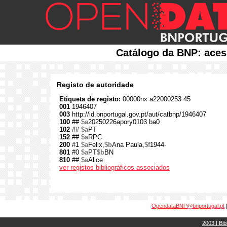
Catálogo da BNP: aces
Registo de autoridade
Etiqueta de registo:
00000nx a22000253 45
001
1946407
003
http://id.bnportugal.gov.pt/aut/catbnp/1946407
100
##
$a
20250226apory0103 ba0
102
##
$a
PT
152
##
$a
RPC
200
#1
$a
Felix,
$b
Ana Paula,
$f
1944-
801
#0
$a
PT
$b
BN
810
##
$a
Alice
ver registos bibliográficos associados
OpendataBNP@bnportugal.pt
2003 | Bib