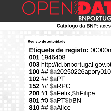
Catálogo da BNP: aces
Registo de autoridade
Etiqueta de registo:
00000n
001
1946408
003
http://id.bnportugal.gov.
100
##
$a
20250226apory010
102
##
$a
PT
152
##
$a
RPC
200
#1
$a
Felix,
$b
Filipe
801
#0
$a
PT
$b
BN
810
##
$a
Alice