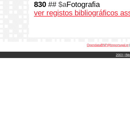
830
##
$a
Fotografia
ver registos bibliográficos a
OpendataBNP@bnportugal.pt
2003 | Bib